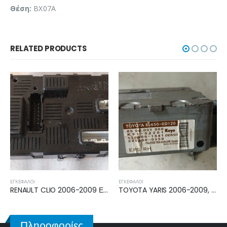
Θέση:
BX07A
RELATED PRODUCTS
ΕΓΚΈΦΑΛΟΙ
ΕΓΚΈΦΑΛΟΙ
652286
TOYOTA YARIS 2006-2009, 2009-2011 ΕΓΚΕΦΑΛΟΣ ΤΙΜΟΝΙΟΥ 89650-0D1210
TOYOTA YARIS 2006-2011 ΕΓΚΕΦΑΛΟΣ ECU 89661-0D450
Πληροφορίες