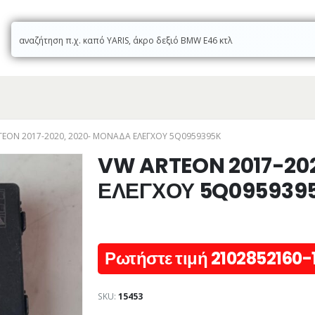
TEON 2017-2020, 2020- ΜΟΝΑΔΑ ΕΛΕΓΧΟΥ 5Q0959395K
VW ARTEON 2017-20
ΕΛΕΓΧΟΥ 5Q095939
Ρωτήστε τιμή 2102852160-
SKU:
15453