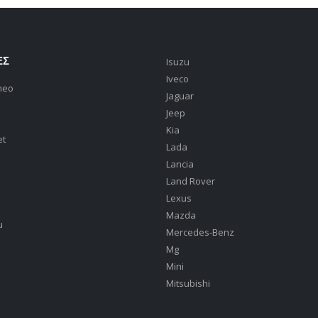
ΕΣ
Isuzu
Iveco
meo
Jaguar
Jeep
Kia
et
Lada
Lancia
Land Rover
Lexus
Mazda
u
Mercedes-Benz
Mg
Mini
Mitsubishi