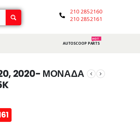
210 2852160
210 2852161
HOT
AUTOSCOOP PARTS
20, 2020- ΜΟΝΑΔΑ
5K
161