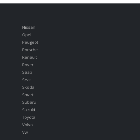
Nissan
Opel
Peugeot
Porsche
Renault
Rover
Saab
Seat
Skoda
Smart
Subaru
Suzuki
Toyota
Volvo
Vw