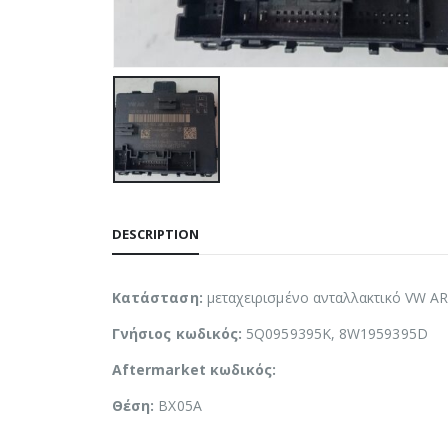
DESCRIPTION
Κατάσταση:
μεταχειρισμένο ανταλλακτικό VW 
Γνήσιος κωδικός:
5Q0959395K, 8W1959395D
Aftermarket κωδικός:
Θέση:
BX05A