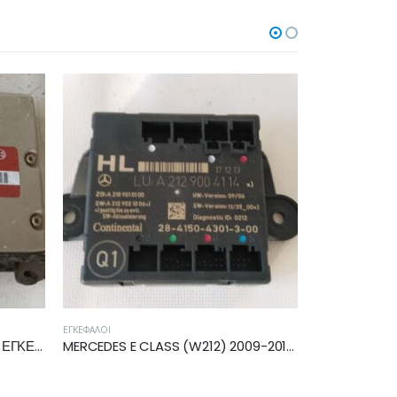
ΕΓΚΈΦΑΛΟΙ
MERCEDES E CLASS (W212) 2009-2013 ΜΟΝΑΔΑ ΕΛΕΓΧΟΥ A2129004114
TOYOTA AYGO 2014-2018 ΕΓΚΕΦΑΛΟΣ ECU 89661-0H430