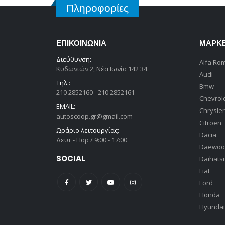
Πληροφορίες
ΕΠΙΚΟΙΝΩΝΊΑ
ΜΆΡΚ
Διεύθυνση:
Alfa Ro
Κυδωνιών 2, Νέα Ιωνία 142 34
Audi
Τηλ.:
Bmw
210 2852160 - 210 2852161
Chevrol
EMAIL:
Chrysler
autoscoop.gr@gmail.com
Citroën
Ωράριο λειτουργίας:
Dacia
Δευτ - Παρ / 9:00 - 17:00
Daewoo
SOCIAL
Daihats
Fiat
Ford
Honda
Hyundai