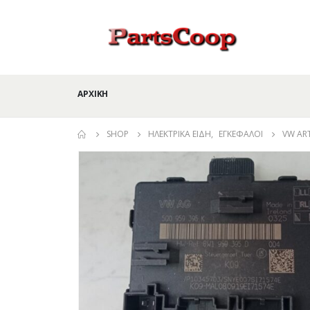
ΑΡΧΙΚΉ
SHOP
ΗΛΕΚΤΡΙΚΆ ΕΊΔΗ
,
ΕΓΚΈΦΑΛΟΙ
VW AR