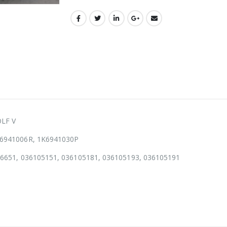
OLF V
6941006R, 1K6941030P
46651, 036105151, 036105181, 036105193, 036105191