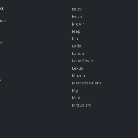
ΕΣ
Isuzu
Iveco
meo
Jaguar
Jeep
Kia
et
Lada
Lancia
Land Rover
Lexus
Mazda
u
Mercedes-Benz
Mg
Mini
Mitsubishi