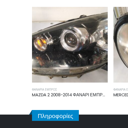
ΦΑΝΆΡΙΑ ΕΜΠΡΌΣ
ΦΑΝΆΡΙΑ 
MAZDA 2 2008-2014 ΦΑΝΑΡΙ ΕΜΠΡΟΣ ΑΡΙΣΤΕΡΟ P8401L
MERCEDES C CLASS (W203) SDN/S.W. 2000-2003 ΦΑΝΑΡΙ ΕΜΠΡΟΣ ΔΕΞΙΟ A2038200261
Πληροφορίες