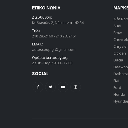
ΕΠΙΚΟΙΝΩΝΊΑ
ΜΆΡΚ
Διεύθυνση:
Alfa Ro
Κυδωνιών 2, Νέα Ιωνία 142 34
Audi
Τηλ.:
Bmw
210 2852160 - 210 2852161
Chevrol
EMAIL:
Chrysler
autoscoop.gr@gmail.com
Citroën
Ωράριο λειτουργίας:
Dacia
Δευτ - Παρ / 9:00 - 17:00
Daewoo
SOCIAL
Daihats
Fiat
Ford
Honda
Hyundai