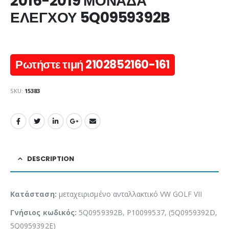
2016-2019 ΜΟΝΑΔΑ
ΕΛΕΓΧΟΥ 5Q0959392B
Ρωτήστε τιμή 2102852160-161
SKU:
15383
DESCRIPTION
Κατάσταση:
μεταχειρισμένο ανταλλακτικό VW GOLF VII
Γνήσιος κωδικός:
5Q0959392B, P10099537, (5Q0959392D,
5Q0959392E)