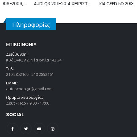
AUDI Q3 2011-2014 ΧΕΙΡΙΣΤΗΡΙΟ ΚΑΛΟΡΙΦΕΡ ΚΛΙΜΑΤΙΣΜΟΥ A2C53408516
KIA CEED 5D 2013-2015 ΧΕΙΡΙΣΤΗΡΙΟ ΚΑΛΟΡΙΦΕΡ ΚΛΙΜΑΤΙΣΜΟΥ 97250-A2000
Πληροφορίες
ΕΠΙΚΟΙΝΩΝΊΑ
Διεύθυνση:
Κυδωνιών 2, Νέα Ιωνία 142 34
Τηλ.:
210 2852160 - 210 2852161
EMAIL:
autoscoop.gr@gmail.com
Ωράριο λειτουργίας:
Δευτ - Παρ / 9:00 - 17:00
SOCIAL