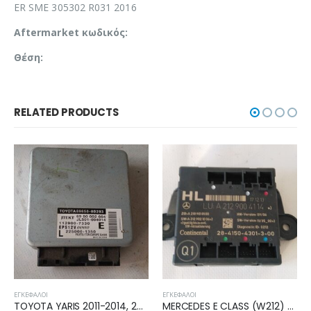
ER SME 305302 R031 2016
Aftermarket κωδικός:
Θέση:
RELATED PRODUCTS
ΕΓΚΈΦΑΛΟΙ
ΕΓΚΈΦΑΛΟΙ
MERCEDES E CLASS (W212) 2009-2013 ΜΟΝΑΔΑ ΕΛΕΓΧΟΥ A2129004114
TOYOTA AYGO 2014-2018 ΕΓΚΕΦΑΛΟΣ ECU 89661-0H430