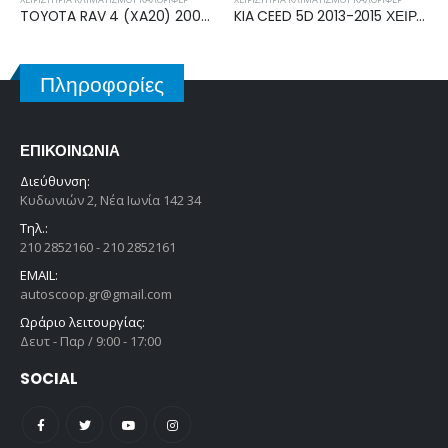
KIA CEED 5D 2013-2015 ΧΕΙΡΙΣΤΗΡΙΟ ΚΑΛΟΡΙΦΕΡ ΚΛΙΜΑΤΙΣΜΟΥ 97250-A2000
AUDI Q3 2011-2014 ΧΕΙΡΙΣΤΗΡΙΟ ΚΑΛΟΡΙΦΕΡ ΚΛΙΜΑΤΙΣΜΟΥ A2C53408516
Πληροφορίες
ΕΠΙΚΟΙΝΩΝΊΑ
Διεύθυνση:
Κυδωνιών 2, Νέα Ιωνία 142 34
Τηλ.:
210 2852160 - 210 2852161
EMAIL:
autoscoop.gr@gmail.com
Ωράριο λειτουργίας:
Δευτ - Παρ / 9:00 - 17:00
SOCIAL