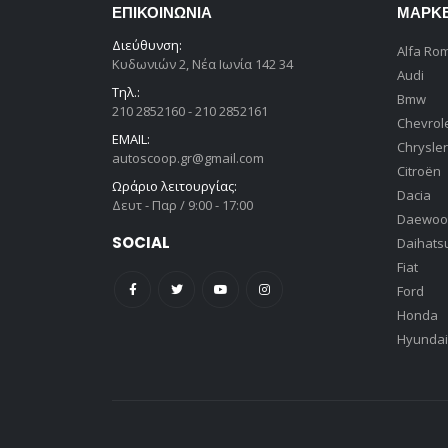
ΕΠΙΚΟΙΝΩΝΊΑ
ΜΆΡΚ
Διεύθυνση:
Alfa Ro
Κυδωνιών 2, Νέα Ιωνία 142 34
Audi
Τηλ.:
Bmw
210 2852160 - 210 2852161
Chevrol
EMAIL:
Chrysler
autoscoop.gr@gmail.com
Citroën
Ωράριο λειτουργίας:
Dacia
Δευτ - Παρ / 9:00 - 17:00
Daewoo
SOCIAL
Daihats
Fiat
Ford
Honda
Hyundai