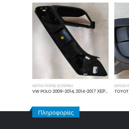
Σ ΕΣΩΤΕΡΙΚΌ
ΧΕΡΟΎΛΙ ΠΌΡΤΑΣ ΕΣΩΤΕΡΙΚΌ
VW POLO 2009-2014, 2014-2017 ΧΕΡΟΥΛΙ ΕΜΠΡΟΣ ΠΙΣΩ ΔΕΞΙΟ ΕΣΩΤΕΡΙΚΟ 6R0867180H
Πληροφορίες