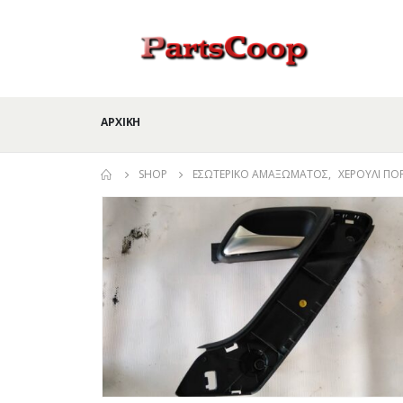
ΑΡΧΙΚΉ
SHOP
ΕΣΩΤΕΡΙΚΌ ΑΜΑΞΏΜΑΤΟΣ
,
ΧΕΡΟΎΛΙ ΠΌ