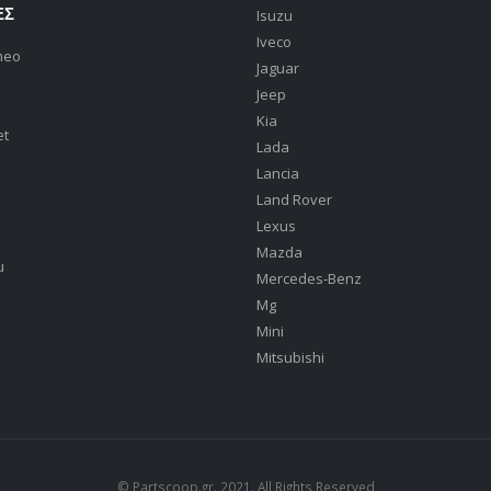
ΕΣ
Isuzu
Iveco
meo
Jaguar
Jeep
Kia
et
Lada
Lancia
Land Rover
Lexus
Mazda
u
Mercedes-Benz
Mg
Mini
Mitsubishi
© Partscoop.gr. 2021. All Rights Reserved