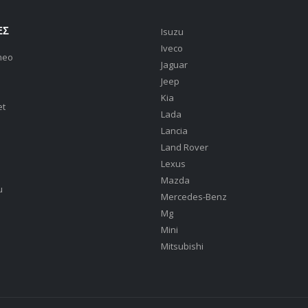
ΕΣ
Isuzu
Iveco
meo
Jaguar
Jeep
Kia
et
Lada
Lancia
Land Rover
Lexus
Mazda
u
Mercedes-Benz
Mg
Mini
Mitsubishi