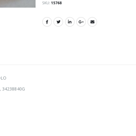
SKU:
15768
OLO
, 34238840G