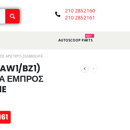
210 2852160
210 2852161
HOT
AUTOSCOOP PARTS
ΟΣ ΑΡΙΣΤΕΡΟ 2GS880241E
(AW1/BZ1)
Α ΕΜΠΡΟΣ
1E
161