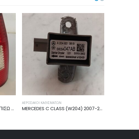
ΔΙΑΚΌΠΤΕΣ ΑΛΆΡΜ
ΔΙΑΚΌΠΤΕΣ ΑΛΆΡΜ
MERCEDES C CLASS (W204) 2007-2011, 2011-2014 ΑΙΣΘΗΤΗΡΑΣ ΚΡΟΥΣΗΣ AIRBAG A2048210651
VW GOLF IV 1998-2004 ΔΙΑΚΟΠΤΗΣ ΑΛΑΡΜ 7pin 1J0953235C