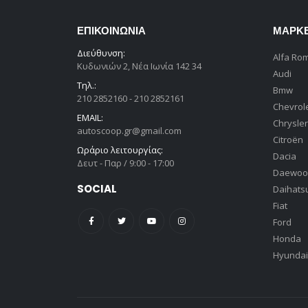
ΕΠΙΚΟΙΝΩΝΊΑ
ΜΆΡΚ
Διεύθυνση:
Alfa Ro
Κυδωνιών 2, Νέα Ιωνία 142 34
Audi
Τηλ.:
Bmw
210 2852160 - 210 2852161
Chevrol
EMAIL:
Chrysler
autoscoop.gr@gmail.com
Citroën
Ωράριο λειτουργίας:
Dacia
Δευτ - Παρ / 9:00 - 17:00
Daewoo
SOCIAL
Daihats
Fiat
Ford
Honda
Hyundai