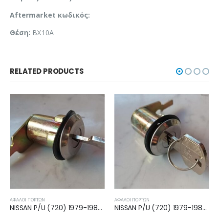
Aftermarket κωδικός:
Θέση:
BX10A
RELATED PRODUCTS
ΑΦΑΛΟΊ ΠΟΡΤΏΝ
ΑΦΑΛΟΊ ΠΟΡΤΏΝ
NISSAN P/U (720) 1979-1983, 1984-1985 ΑΦΑΛΟΣ 80600-01W25
AUDI A3 SPORTBACK 2011-2016 ΑΦΑΛΟΣ ΕΜΠΡΟΣ ΔΕΞΙΑΣ 8V2837168