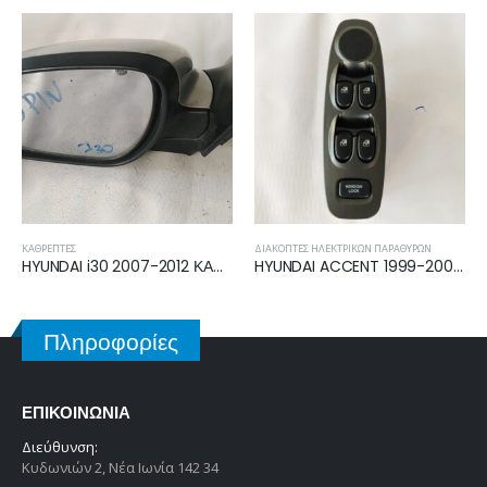
ΔΙΑΚΌΠΤΕΣ ΉΛΕΚΤΡΙΚΏΝ ΠΑΡΑΘΎΡΩΝ
ΜΆΣΚΕΣ
HYUNDAI ACCENT 1999-2002 ΔΙΑΚΟΠΤΗΣ ΠΑΡΑΘΥΡΩΝ ΤΕΤΡΑΠΛΟΣ 11pin 93570-25000
HYUNDAI MATRIX 2006-2008 ΜΑΣΚΑ 86561-17410
Πληροφορίες
ΕΠΙΚΟΙΝΩΝΊΑ
Διεύθυνση:
Κυδωνιών 2, Νέα Ιωνία 142 34