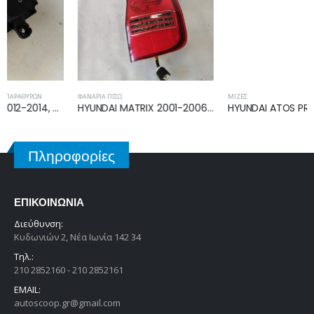
ΦΑΝΆΡΙΑ ΠΊΣΩ
ΜΊΖΕΣ
HYUNDAI MATRIX 2001-2006 ΦΑΝΟΣ ΠΙΣΩ ΔΕΞΙΟΣ 92402-17000
HYUNDAI ATOS PRIME 2003-2007 ΜΙΖΑ 3610002511
Πληροφορίες
ΕΠΙΚΟΙΝΩΝΊΑ
Διεύθυνση:
Κυδωνιών 2, Νέα Ιωνία 142 34
Τηλ.:
210 2852160 - 210 2852161
EMAIL:
autoscoop.gr@gmail.com