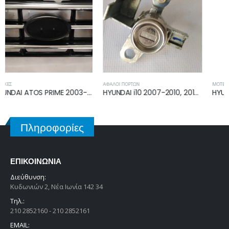
ΑΦΑΛΟΊ ΠΟΡΤΏΝ
ΜΟΤΈΡ ΓΡΎΛΛΟΥ
HYUNDAI i10 2007-2010, 2010-2013 ΑΦΑΛΟΣ ΕΜΠΡΟΣ ΑΡΙΣΤΕΡΗΣ
HYUNDAI i30 5D 2012-2014, 2014-2017 ΜΟΤΕΡ ΓΡΥΛΛΟΥ ΕΜΠΡΟΣ ΑΡΙΣΤΕΡΗΣ 82450-A6010
Πληροφορίες
ΕΠΙΚΟΙΝΩΝΊΑ
Διεύθυνση:
Κυδωνιών 2, Νέα Ιωνία 142 34
Τηλ.:
210 2852160 - 210 2852161
EMAIL: