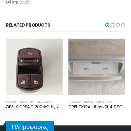
Θέση:
BX95
RELATED PRODUCTS
ΡΑΘΎΡΩΝ
ΠΡΟΦΥΛΑΚΤΉΡΑΣ & ΠΕΡΙΦΕΡΕΙΑΚΆ
ΦΑΝΆΡΙΑ ΠΊΣΩ
OPEL CORSA D 2006-2011, 2011-2015 ΔΙΑΚΟΠΤΗΣ ΠΑΡΑΘΥΡΩΝ ΔΙΠΛΟΣ 11pin 13258521
OPEL TIGRA 1995-2004 ΠΡΟΦΥΛΑΚΤΗΡΑΣ ΠΙΣΩ
Πληροφορίες