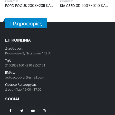
ΚΑΘΡΈΠΤΕΣ
ΚΑΘΡΈΠΤΕΣ
FORD FOCUS 2008-2011 ΚΑΘΡΕΠΤΗΣ ΗΛΕΚΤΡΙΚΟΣ ΔΕΞΙΟΣ 6pin 1610043
KIA CEED 3D 2007-2010 ΚΑΘΡΕΠΤΗΣ ΗΛΕΚΤΡΙΚΟΣ ΔΕΞΙΟΣ 5pin 87620-1HAJ0
VW CADDY 2004-2010, 2010-2015 ΚΑΘΡΕΠΤΗΣ ΗΛΕΚΤΡΙΚΟΣ ΔΕΞΙΟΣ 5pin 7H1857522S
Πληροφορίες
ΕΠΙΚΟΙΝΩΝΊΑ
Διεύθυνση:
Κυδωνιών 2, Νέα Ιωνία 142 34
Τηλ.:
210 2852160 - 210 2852161
EMAIL:
autoscoop.gr@gmail.com
Ωράριο λειτουργίας:
Δευτ - Παρ / 9:00 - 17:00
SOCIAL