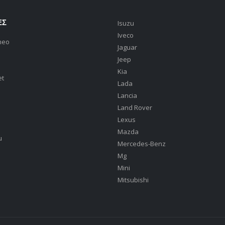
ΕΣ
Isuzu
Iveco
meo
Jaguar
Jeep
Kia
et
Lada
Lancia
Land Rover
Lexus
Mazda
u
Mercedes-Benz
Mg
Mini
Mitsubishi