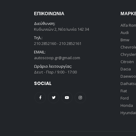
ΕΠΙΚΟΙΝΩΝΊΑ
ΜΆΡΚ
Διεύθυνση:
Alfa Ro
Κυδωνιών 2, Νέα Ιωνία 142 34
Audi
Τηλ.:
Bmw
210 2852160 - 210 2852161
Chevrol
EMAIL:
Chrysler
autoscoop.gr@gmail.com
Citroën
Ωράριο λειτουργίας:
Dacia
Δευτ - Παρ / 9:00 - 17:00
Daewoo
SOCIAL
Daihats
Fiat
Ford
Honda
Hyundai