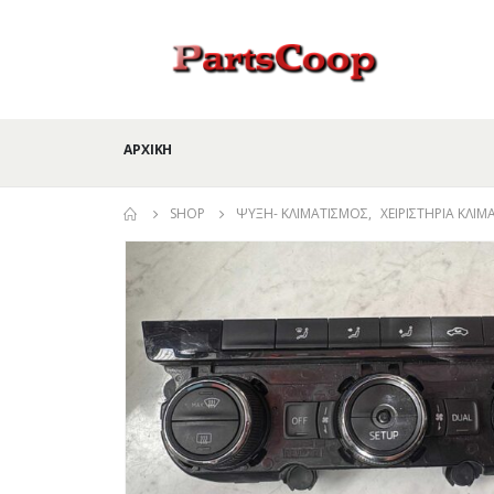
ΑΡΧΙΚΉ
SHOP
ΨΎΞΗ- ΚΛΙΜΑΤΙΣΜΌΣ
,
ΧΕΙΡΙΣΤΉΡΙΑ ΚΛΙ