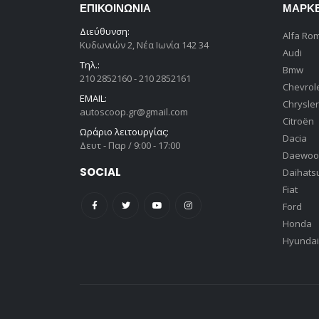
ΕΠΙΚΟΙΝΩΝΊΑ
ΜΆΡΚ
Διεύθυνση:
Alfa Ro
Κυδωνιών 2, Νέα Ιωνία 142 34
Audi
Τηλ.:
Bmw
210 2852160 - 210 2852161
Chevrol
EMAIL:
Chrysler
autoscoop.gr@gmail.com
Citroën
Ωράριο λειτουργίας:
Dacia
Δευτ - Παρ / 9:00 - 17:00
Daewoo
SOCIAL
Daihats
Fiat
Ford
Honda
Hyundai