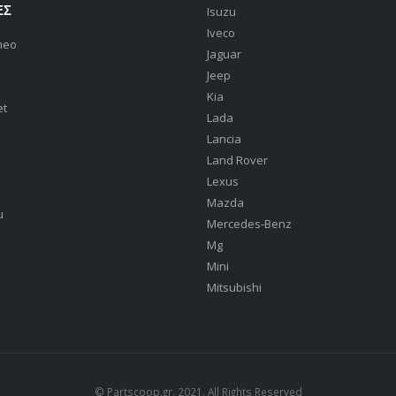
ΕΣ
Isuzu
Iveco
meo
Jaguar
Jeep
Kia
et
Lada
Lancia
Land Rover
Lexus
Mazda
u
Mercedes-Benz
Mg
Mini
Mitsubishi
© Partscoop.gr. 2021. All Rights Reserved