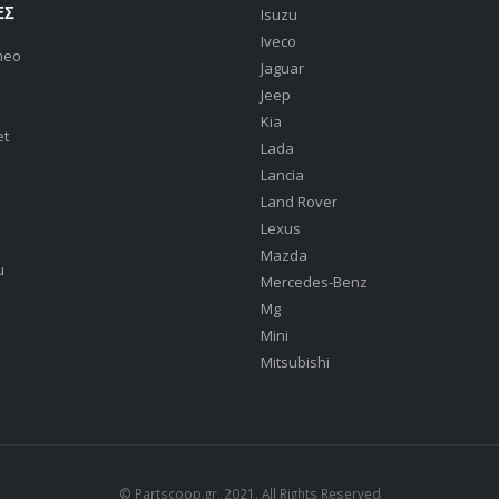
ΕΣ
Isuzu
Iveco
meo
Jaguar
Jeep
Kia
et
Lada
Lancia
Land Rover
Lexus
Mazda
u
Mercedes-Benz
Mg
Mini
Mitsubishi
© Partscoop.gr. 2021. All Rights Reserved