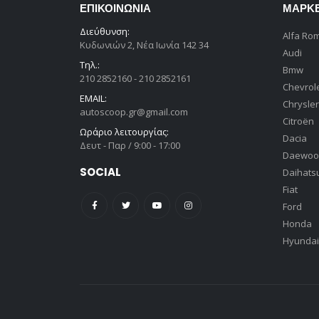
ΕΠΙΚΟΙΝΩΝΊΑ
ΜΆΡΚ
Διεύθυνση:
Alfa Ro
Κυδωνιών 2, Νέα Ιωνία 142 34
Audi
Τηλ.:
Bmw
210 2852160 - 210 2852161
Chevrol
EMAIL:
Chrysler
autoscoop.gr@gmail.com
Citroën
Ωράριο λειτουργίας:
Dacia
Δευτ - Παρ / 9:00 - 17:00
Daewoo
SOCIAL
Daihats
Fiat
Ford
Honda
Hyundai