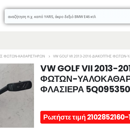
ΕΣ ΦΏΤΩΝ-ΚΑΘΑΡΙΣΤΉΡΩΝ
VW GOLF VII 2013-2016 ΔΙΑΚΟΠΤΗΣ ΦΩΤΩΝ
VW GOLF VII 2013-2
ΦΩΤΩΝ-ΥΑΛΟΚΑΘΑΡ
ΦΛΑΣΙΕΡΑ 5Q09535
Ρωτήστε τιμή 2102852160-