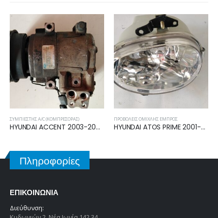
ΠΡΟΒΟΛΕΊΣ ΟΜΊΧΛΗΣ ΕΜΠΡΌΣ
ΓΡΎΛΟΙ ΠΑΡΑΘΎΡΩΝ
HYUNDAI ATOS PRIME 2001-2003 ΠΡΟΒΟΛΕΑΣ ΟΜΙΧΛΗΣ ΑΡΙΣΤΕΡΟΣ 92201-02500
HYUNDAI ATOS PRIME 2003-2007 ΓΡΥΛΛΟΣ ΠΙΣΩ ΔΕΞΙΟΣ 8340405510
Πληροφορίες
ΕΠΙΚΟΙΝΩΝΊΑ
Διεύθυνση:
Κυδωνιών 2, Νέα Ιωνία 142 34